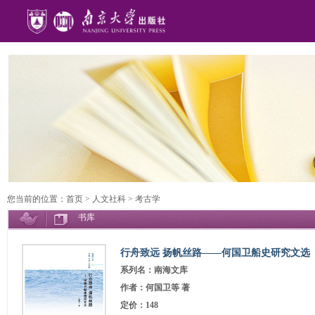
您当前的位置：
首页
>
人文社科
>
考古学
书库
行舟致远 扬帆丝路——何国卫船史研究文选
系列名：南海文库
作者：何国卫等 著
定价：148